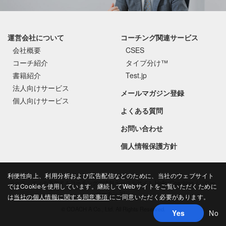
運営会社について
コーチング関連サービス
会社概要
CSES
コーチ紹介
タイプ分け™
書籍紹介
Test.jp
法人向けサービス
メールマガジン登録
個人向けサービス
よくある質問
お問い合わせ
個人情報保護方針
利便性向上、利用分析および広告配信などのために、当社のウェブサイト
コーチ・エィの運営するコーチングの情報ポータルサイト Hello, Coaching（ハロー,
ではCookieを使用しています。継続してWebサイトをご覧いただくために
コーチング!）
は
当社の個人情報に関する同意事項
にご同意いただく必要があります。
©
COACH A Co., Ltd.
All Rights Reserved.
Yes
No