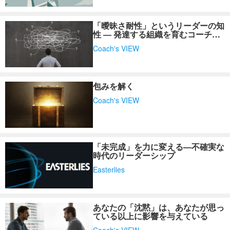
「曖昧さ耐性」というリーダーの知
性 ― 発達する組織を育むコーチン
グの力
Coach's VIEW
包みを解く
Coach's VIEW
「未完成」を力に変える—不確実な
時代のリーダーシップ
Easterlies
あなたの「沈黙」は、あなたが思っ
ている以上に影響を与えている
Coach's VIEW