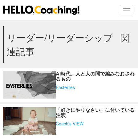
Toggl
Skip
リーダー/リーダーシップ 関
to
the
content
連記事
AI時代、人と人の間で編みなおされ
るもの
Easterlies
「好きにやりなさい」に付いている
注釈
Coach's VIEW