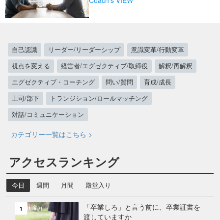
自己認識
リーダー/リーダーシップ
意識変革/行動変革
視点を変える
経営者/エグゼクティブ/取締役
解釈/再解釈
エグゼクティブ・コーチング
問い/質問
育成/成長
上司/部下
トランジション/ロールマッチング
対話/コミュニケーション
カテゴリー一覧はこちら >
アクセスランキング
今日
週間
月間
殿堂入り
「卒業しろ」と言う前に、卒業証書を
1
渡していますか